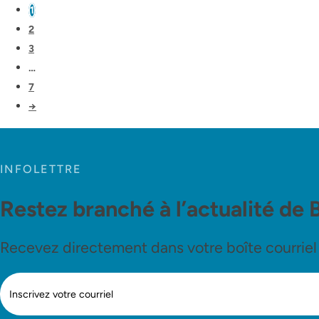
1
2
3
…
7
→
INFOLETTRE
Restez branché à l’actualité de 
Recevez directement dans votre boîte courriel le