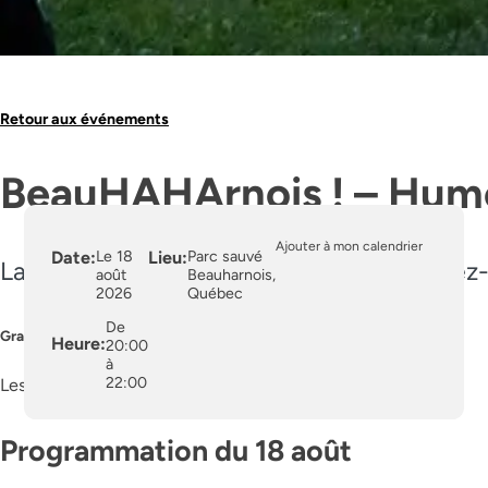
Retour aux événements
BeauHAHArnois ! – Humo
Ajouter à mon calendrier
Date:
Le 18
Lieu:
Parc sauvé
La relève de l’humour débarque : préparez-v
août
Beauharnois,
2026
Québec
De
Gratuit | Sans inscription
Heure:
20:00
à
22:00
Les mardis 14 et 28 juillet, 11 et 18 août à 20 h.
Programmation du 18 août