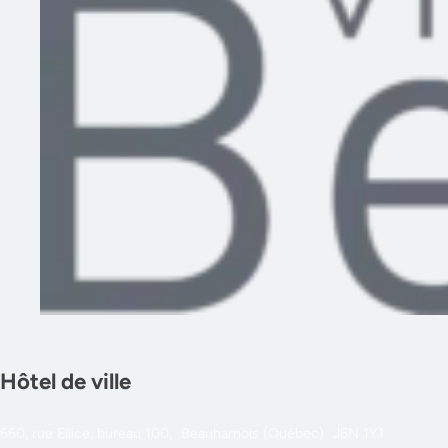
Hôtel de ville
660, rue Ellice, bureau 100, Beauharnois (Québec) J6N 1Y1