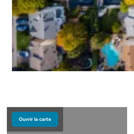
B
Ouvrir la carte
O
as
u
c
v