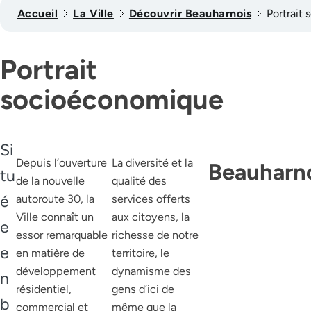
Accueil
La Ville
Découvrir Beauharnois
Portrait
Portrait
socioéconomique
Si
Depuis l’ouverture
La diversité et la
Beauharnoi
tu
de la nouvelle
qualité des
é
autoroute 30, la
services offerts
Ville connaît un
aux citoyens, la
e
essor remarquable
richesse de notre
e
en matière de
territoire, le
développement
dynamisme des
n
résidentiel,
gens d’ici de
b
commercial et
même que la