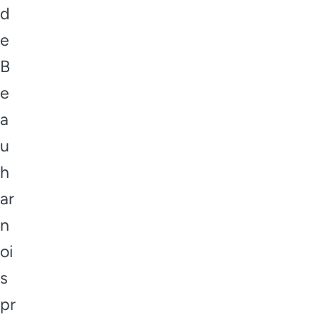
d
e
B
e
a
u
h
ar
n
oi
s
pr