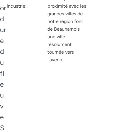
industriel.
proximité avec les
or
grandes villes de
d
notre région font
ur
de Beauharnois
une ville
e
résolument
d
tournée vers
l’avenir.
u
fl
e
u
v
e
S