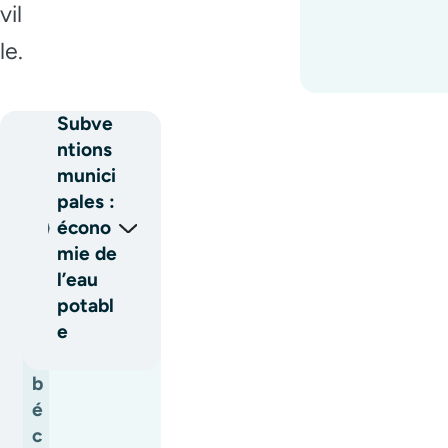
vil
le.
S
Subve
tr
ntions
a
munici
t
pales :
é
écono
gi
mie de
e
l’eau
q
potabl
u
e
é
b
é
c