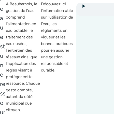
À Beauharnois, la
Découvrez ici
e
gestion de l’eau
l’information utile
a
comprend
sur l’utilisation de
l’alimentation en
l’eau, les
u
eau potable, le
règlements en
e
traitement des
vigueur et les
eaux usées,
bonnes pratiques
st
l’entretien des
pour en assurer
u
réseaux ainsi que
une gestion
l’application des
responsable et
n
règles visant à
durable.
e
protéger cette
re
ressource. Chaque
geste compte,
ss
autant du côté
o
municipal que
citoyen.
ur