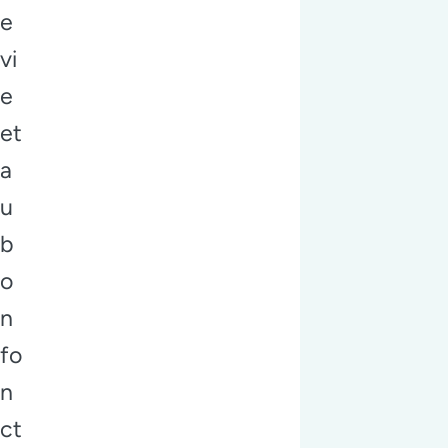
e
vi
e
et
a
u
b
o
n
fo
n
ct