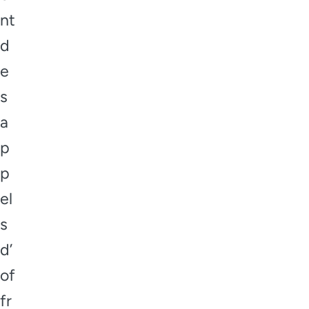
nt
d
e
s
a
p
p
el
s
d’
of
fr