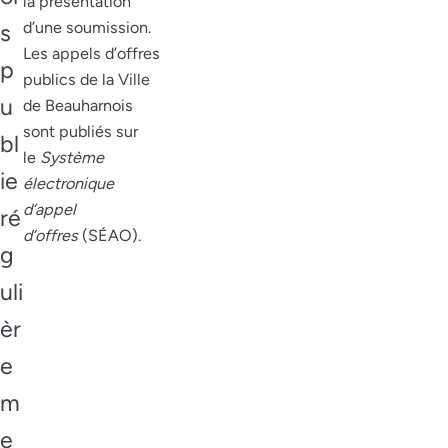
la présentation
d’une soumission.
s
Les appels d’offres
p
publics de la Ville
u
de Beauharnois
sont publiés sur
bl
le
Système
ie
électronique
d’appel
ré
d’offres
(SÉAO).
g
uli
èr
e
m
e