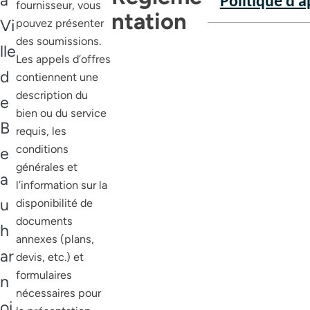
Politique d’
fournisseur, vous
ntation
Vi
pouvez présenter
des soumissions.
lle
Les appels d’offres
d
contiennent une
description du
e
bien ou du service
B
requis, les
conditions
e
générales et
a
l’information sur la
u
disponibilité de
documents
h
annexes (plans,
ar
devis, etc.) et
formulaires
n
nécessaires pour
oi