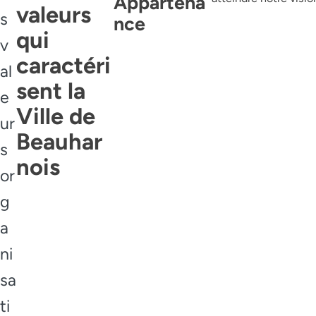
Appartena
valeurs
s
nce
qui
v
caractéri
al
sent la
e
Ville de
ur
Beauhar
s
nois
or
g
a
ni
sa
ti