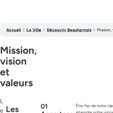
Accueil
La Ville
Découvrir Beauharnois
Mission, 
Mission,
vision
et
valeurs
L
01
Être fier de notre i
Les
e
atteindre notre vis