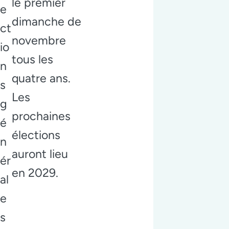
le premier
e
dimanche de
ct
novembre
io
tous les
n
quatre ans.
s
Les
g
prochaines
é
élections
n
auront lieu
ér
en 2029.
al
e
s