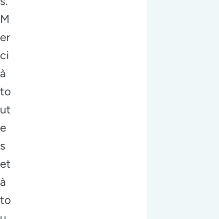
s.
M
er
ci
à
to
ut
e
s
et
à
to
u