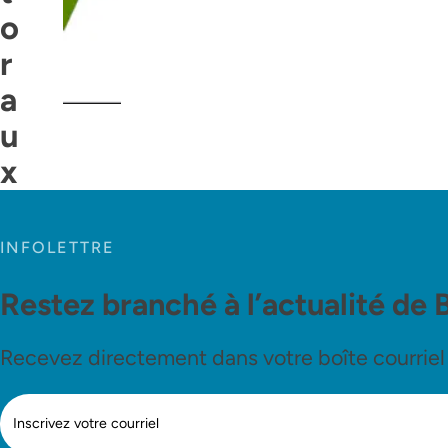
o
r
a
u
x
INFOLETTRE
Restez branché à l’actualité de 
Recevez directement dans votre boîte courriel le