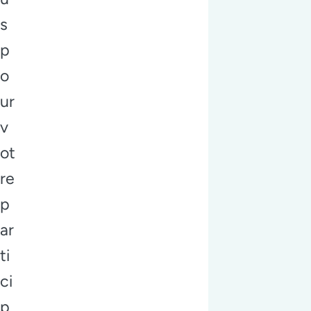
s
p
o
ur
v
ot
re
p
ar
ti
ci
p