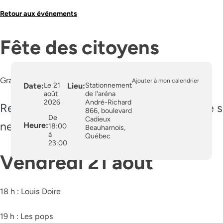
Retour aux événements
Fête des citoyens
Gratuit | Sans inscription
Ajouter à mon calendrier
Date:
Le 21
Lieu:
Stationnement
août
de l'aréna
2026
André-Richard
Rejoignez-nous à l’Aréna pour profiter de 
866, boulevard
De
Cadieux
ne serez pas près d’oublier !
Heure:
18:00
Beauharnois,
à
Québec
23:00
Vendredi 21 août
18 h : Louis Doire
19 h : Les pops