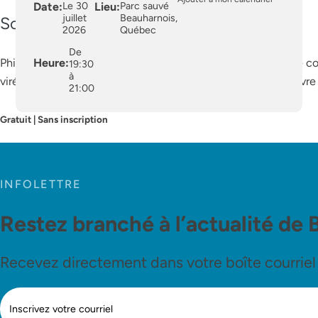
Date:
Le 30
Lieu:
Parc sauvé
juillet
Beauharnois,
Soirée country rock francophone
2026
Québec
De
Heure:
Phil G. Smith revient avec La prochaine sortie, un spectacle
19:30
à
virée musicale énergique, entre Saguenay et Nashville, à vivr
21:00
Gratuit | Sans inscription
INFOLETTRE
Restez branché à l’actualité de 
Recevez directement dans votre boîte courriel le