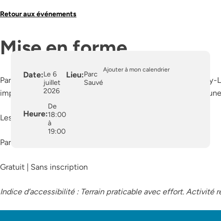
Retour aux événements
Mise en forme
Ajouter à mon calendrier
Date:
Le 6
Lieu:
Parc
Participez à un entraînement complet en plein air avec Mary-L
juillet
Sauvé
2026
importe votre niveau. Apportez un tapis d’entraînement et une 
De
Heure:
18:00
Les lundis, du 6 juillet au 24 août (pas de cours le 13 juillet)
à
19:00
Parc Sauvé
Gratuit | Sans inscription
Indice d’accessibilité : Terrain praticable avec effort. Activité 