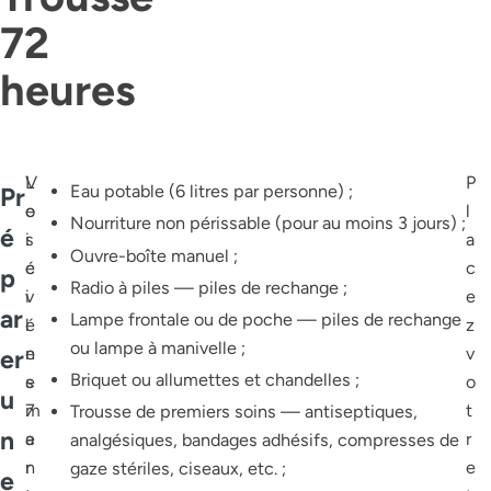
72
heures
L
V
P
Eau potable (6 litres par personne) ;
Pr
e
o
l
Nourriture non périssable (pour au moins 3 jours) ;
é
s
i
a
Ouvre-boîte manuel ;
é
c
c
p
Radio à piles — piles de rechange ;
v
i
e
ar
Lampe frontale ou de poche — piles de rechange
é
l
z
ou lampe à manivelle ;
n
e
v
er
Briquet ou allumettes et chandelles ;
e
s
o
u
m
7
t
Trousse de premiers soins — antiseptiques,
n
e
a
r
analgésiques, bandages adhésifs, compresses de
n
r
e
gaze stériles, ciseaux, etc. ;
e