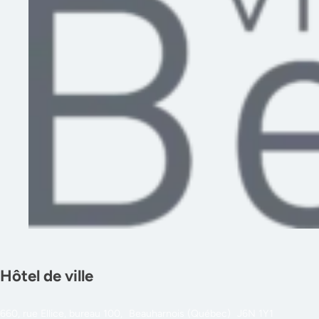
Hôtel de ville
660, rue Ellice, bureau 100, Beauharnois (Québec) J6N 1Y1