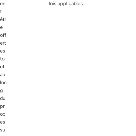
en
lois applicables.
t
êtr
e
off
ert
es
to
ut
au
lon
g
du
pr
oc
es
su