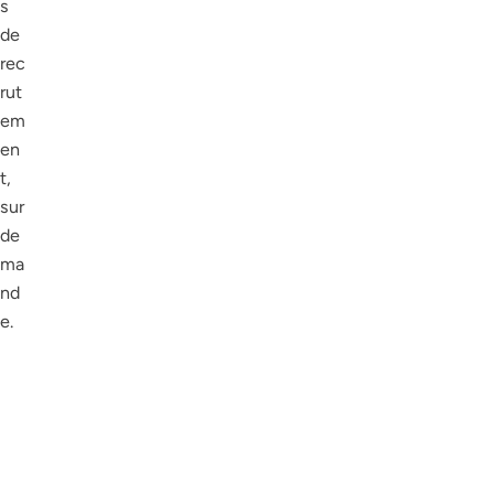
s
de
rec
rut
em
en
t,
sur
de
ma
nd
e.