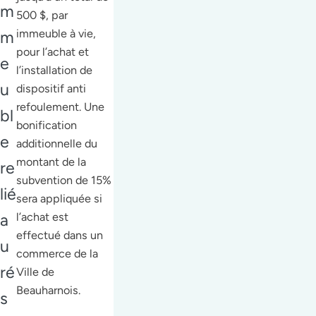
m
500 $, par
immeuble à vie,
m
pour l’achat et
e
l’installation de
u
dispositif anti
refoulement. Une
bl
bonification
e
additionnelle du
montant de la
re
subvention de 15%
lié
sera appliquée si
a
l’achat est
effectué dans un
u
commerce de la
ré
Ville de
Beauharnois.
s