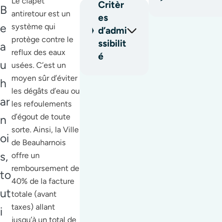
Le clapet
Critèr
B
antiretour est un
es
e
système qui
d’admi
protège contre le
ssibilit
a
reflux des eaux
é
u
usées. C’est un
moyen sûr d’éviter
h
les dégâts d’eau ou
ar
les refoulements
d’égout de toute
n
sorte. Ainsi, la Ville
oi
de Beauharnois
s,
offre un
remboursement de
to
40% de la facture
ut
totale (avant
taxes) allant
i
jusqu’à un total de