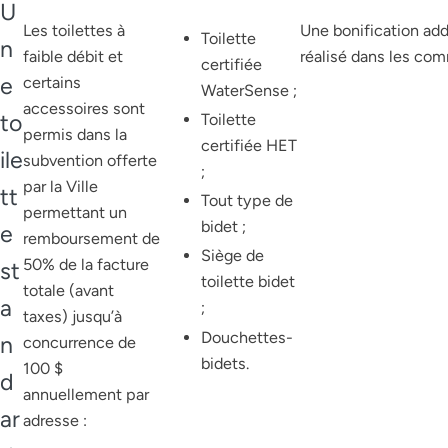
U
Les toilettes à
Une bonification add
Toilette
n
faible débit et
réalisé dans les com
certifiée
e
certains
WaterSense ;
accessoires sont
to
Toilette
permis dans la
certifiée HET
ile
subvention offerte
;
par la Ville
tt
Tout type de
permettant un
bidet ;
e
remboursement de
Siège de
50% de la facture
st
toilette bidet
totale (avant
a
;
taxes) jusqu’à
Douchettes-
n
concurrence de
bidets.
100 $
d
annuellement par
ar
adresse :