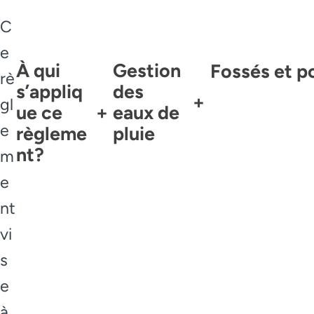
C
e
À qui
Gestion
Fossés et p
rè
s’appliq
des
+
gl
ue ce
+
eaux de
e
règleme
pluie
nt?
m
e
nt
vi
s
e
à