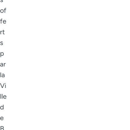
of
fe
rt
s
p
ar
la
Vi
lle
d
e
B