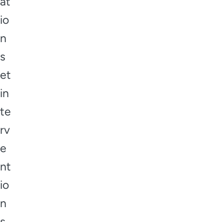
at
io
n
s
et
in
te
rv
e
nt
io
n
s