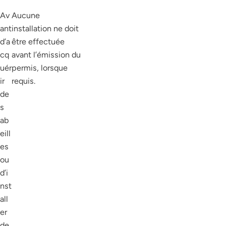
Av
Aucune
ant
installation ne doit
d’a
être effectuée
cq
avant l’émission du
uér
permis, lorsque
ir
requis.
de
s
ab
eill
es
ou
d’i
nst
all
er
de