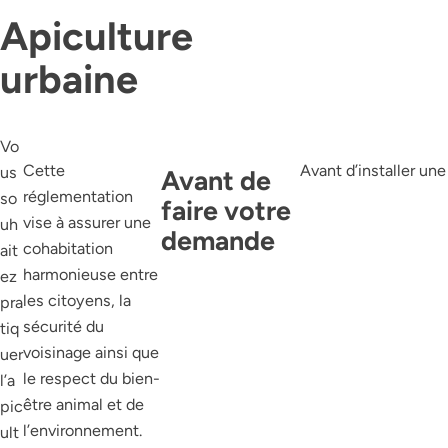
Apiculture
urbaine
Vo
Cette
Avant d’installer une
us
Avant de
réglementation
so
faire votre
vise à assurer une
uh
demande
cohabitation
ait
harmonieuse entre
ez
les citoyens, la
pra
sécurité du
tiq
voisinage ainsi que
uer
le respect du bien-
l’a
être animal et de
pic
l’environnement.
ult