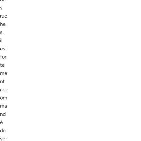
s
ruc
he
s,
il
est
for
te
me
nt
rec
om
ma
nd
é
de
vér