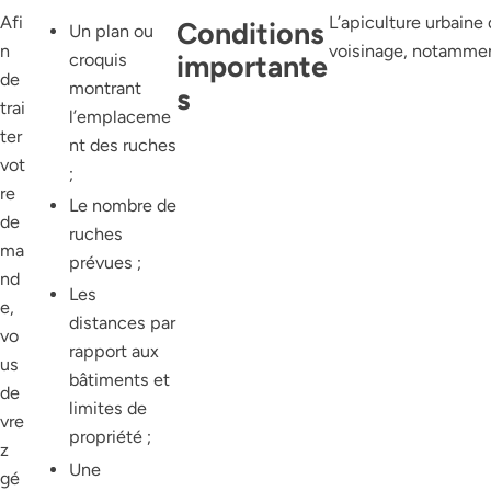
Afi
L’apiculture urbaine 
Conditions
Un plan ou
n
voisinage, notammen
importante
croquis
de
montrant
s
trai
l’emplaceme
ter
nt des ruches
vot
;
re
Le nombre de
de
ruches
ma
prévues ;
nd
Les
e,
distances par
vo
rapport aux
us
bâtiments et
de
limites de
vre
propriété ;
z
Une
gé