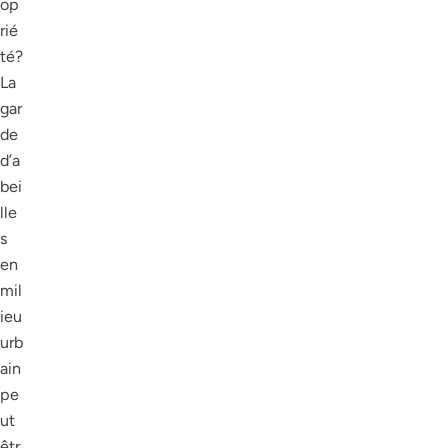
op
rié
té?
La
gar
de
d’a
bei
lle
s
en
mil
ieu
urb
ain
pe
ut
êtr