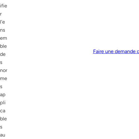
ifie
r
l’e
ns
em
ble
Faire une demande 
de
s
nor
me
s
ap
pli
ca
ble
s
au