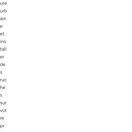
ure
urb
ain
e
et
ins
tall
er
de
s
ruc
he
s
sur
vot
re
pr