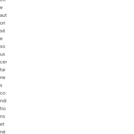
e
aut
ori
sé
e
so
us
cer
tai
ne
s
co
ndi
tio
ns
et
né