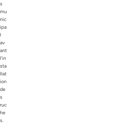
s
mu
nic
ipa
l
av
ant
l’in
sta
llat
ion
de
s
ruc
he
s.