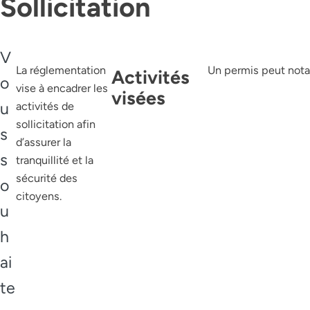
Sollicitation
V
La réglementation
Un permis peut nota
Activités
o
vise à encadrer les
visées
u
activités de
sollicitation afin
s
d’assurer la
s
tranquillité et la
sécurité des
o
citoyens.
u
h
ai
te