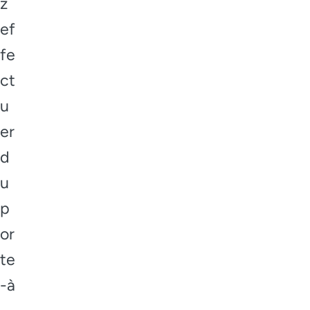
z
ef
fe
ct
u
er
d
u
p
or
te
-à