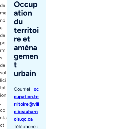
Occup
de
ation
ma
du
nd
e
territoi
de
re et
pe
aména
rmi
gemen
s
t
de
urbain
sol
lici
tat
Courriel :
oc
ion
cupation.te
,
rritoire@vill
co
e.beauharn
nta
ois.qc.ca
ct
Téléphone :