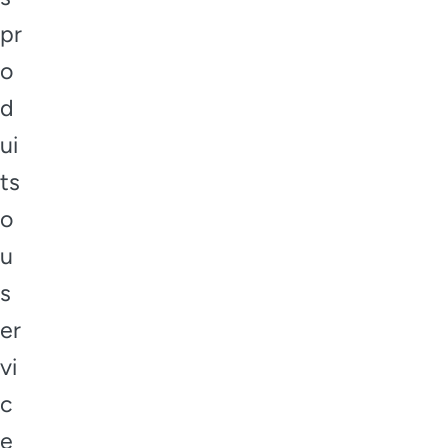
pr
o
d
ui
ts
o
u
s
er
vi
c
e