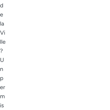
d
e
la
Vi
lle
?
U
n
p
er
m
is