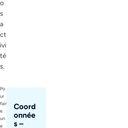
o
s
a
ct
ivi
té
s.
Po
ur
fair
Coord
e
onnée
un
s –
e